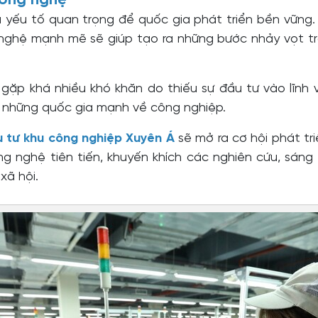
 yếu tố quan trọng để quốc gia phát triển bền vững
 nghệ mạnh mẽ sẽ giúp tạo ra những bước nhảy vọt tr
 gặp khá nhiều khó khăn do thiếu sự đầu tư vào lĩnh 
ào những quốc gia mạnh về công nghiệp.
u tư khu công nghiệp Xuyên Á
sẽ mở ra cơ hội phát tr
g nghệ tiên tiến, khuyến khích các nghiên cứu, sáng
xã hội.