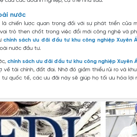
hệ của các doanh nghiệp, cụ thể như sau:
oài nước
là chiến lược quan trọng đối với sự phát triển của 
ai trò then chốt trong việc đổi mới công nghệ và phát
hư
chính sách ưu đãi đầu tư khu công nghiệp Xuyên 
oài nước đầu tư.
ớc,
chính sách ưu đãi đầu tư khu công nghiệp Xuyên 
về tài chính, đất đai. Nhờ đó giảm thiểu rủi ro và k
tư quốc tế, các ưu đãi này sẽ giúp họ tối ưu hóa lợi 