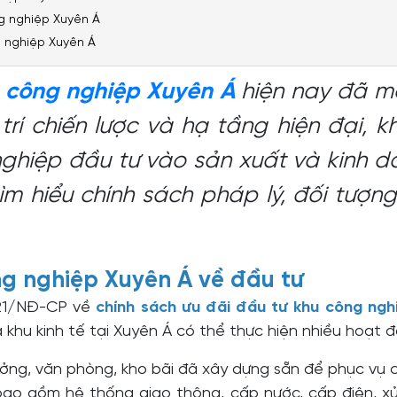
ng nghiệp Xuyên Á
g nghiệp Xuyên Á
u công nghiệp Xuyên Á
hiện nay đã m
trí chiến lược và hạ tầng hiện đại, 
hiệp đầu tư vào sản xuất và kinh do
ìm hiểu chính sách pháp lý, đối tượ
ng nghiệp Xuyên Á về đầu tư
2021/NĐ-CP về
chính sách ưu đãi đầu tư khu công ngh
 khu kinh tế tại Xuyên Á có thể thực hiện nhiều hoạt
ởng, văn phòng, kho bãi đã xây dựng sẵn để phục vụ 
ao gồm hệ thống giao thông, cấp nước, cấp điện, xử l