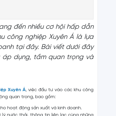
ang đến nhiều cơ hội hấp dẫn
khu công nghiệp Xuyên Á là lựa
anh tại đây. Bài viết dưới đây
ng áp dụng, tầm quan trọng và
iệp Xuyên Á
, việc đầu tư vào các khu công
 động quan trọng, bao gồm:
cho hoạt động sản xuất và kinh doanh.
ý nước thải, thông tin liên lạc cùng những