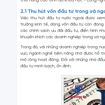
thời nâng cao trình độ khoa học - công ng
2.1 Thu hút vốn đầu tư trong và ng
Việc thu hút đầu tư nước ngoài được xem 
trưởng kinh tế, dòng vốn đầu tư còn đóng v
các chính sách ưu đãi đầu tư, điển hình n
khuyến khích các doanh nghiệp trong và ng
Trong đó, với những doanh nghiệp trong nư
vực, ngành nghề tiềm năng nhờ được hỗ trợ 
mở rộng hoạt động. Đối với những nhà đầu 
đầu tư minh bạch, ổn định.