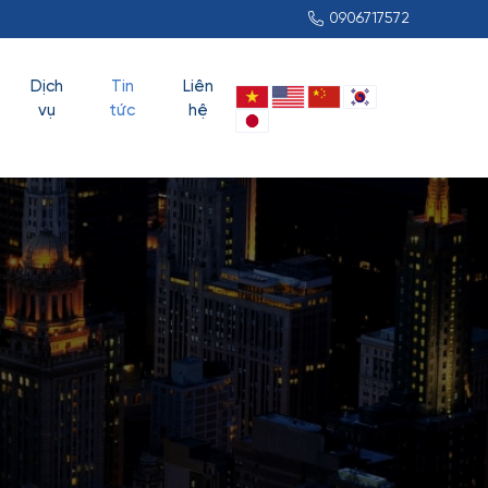
0906717572
Dịch
Tin
Liên
vụ
tức
hệ