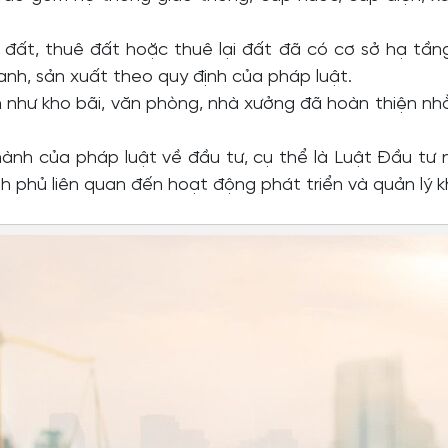
đất, thuê đất hoặc thuê lại đất đã có cơ sở hạ tầ
anh, sản xuất theo quy định của pháp luật.
h như kho bãi, văn phòng, nhà xưởng đã hoàn thiện n
n hành của pháp luật về đầu tư, cụ thể là Luật Đầu t
 phủ liên quan đến hoạt động phát triển và quản lý k